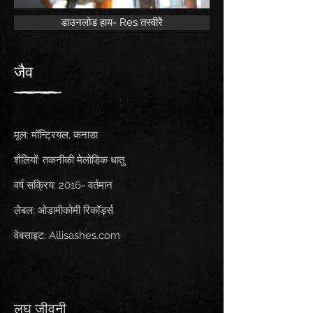
डाउनलोड हाय- Res तस्वीरें
जैव
मूल: मॉन्ट्रियल, कनाडा
शैलियों: तकनीकी मेलोडिक धातु
वर्ष सक्रिय: 2016- वर्तमान
लेबल: ओडामीकोमी रिकॉर्ड्स
वेबसाइट: Allisashes.com
लघु जीवनी