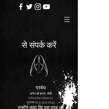
से संपर्क करें
प्रबंध
करेन ओ'हागन, जेडी
info@farnslaw.ca
दूरभाष:
613-302-0142
उन्होंने कहा कि इस तरह की