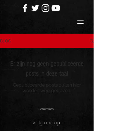
BLOG
Er zijn nog geen gepubliceerde
posts in deze taal
Gepubliceerde posts zullen hier
worden weergegeven.
Volg ons op: