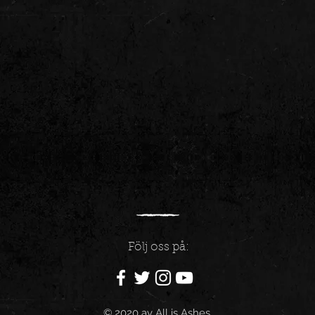
Följ oss på:
© 2020 av
All is Ashes.