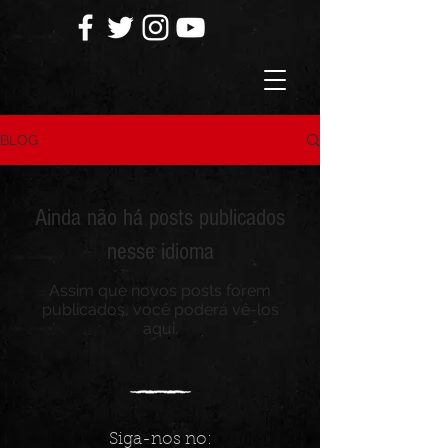
BLOG
Ainda não há posts publicados
nesse idioma
Assim que novos posts forem
publicados, você poderá vê-los
aqui.
Siga-nos no: