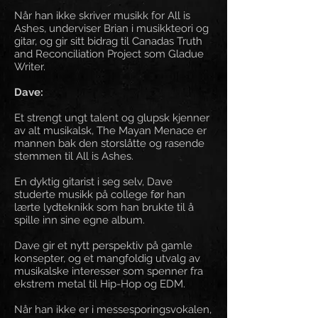
Når han ikke skriver musikk for All is
Ashes, underviser Brian i musikkteori og
gitar, og gir sitt bidrag til Canadas Truth
and Reconciliation Project som Gladue
Writer.
Dave:
Et strengt ungt talent og glupsk kjenner
av alt musikalsk, The Mayan Menace er
mannen bak den storslåtte og rasende
stemmen til All is Ashes.
En dyktig gitarist i seg selv, Dave
studerte musikk på college før han
lærte lydteknikk som han brukte til å
spille inn sine egne album.
Dave gir et nytt perspektiv på gamle
konsepter, og et mangfoldig utvalg av
musikalske interesser som spenner fra
ekstrem metal til Hip-Hop og EDM.
Når han ikke er i messesporingsvokalen,