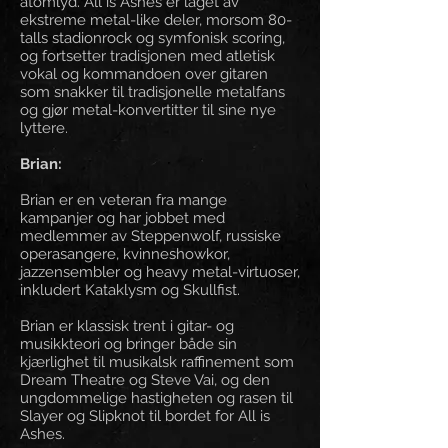
atomlyd. All is Ashes er laget av
ekstreme metal-like deler, morsom 80-
talls stadionrock og symfonisk scoring,
og fortsetter tradisjonen med atletisk
vokal og kommandoen over gitaren
som snakker til tradisjonelle metalfans
og gjør metal-konvertitter til sine nye
lyttere.
Brian:
Brian er en veteran fra mange
kampanjer og har jobbet med
medlemmer av Steppenwolf, russiske
operasangere, kvinneshowkor,
jazzensembler og heavy metal-virtuoser,
inkludert Kataklysm og Skullfist.
Brian er klassisk trent i gitar- og
musikkteori og bringer både sin
kjærlighet til musikalsk raffinement som
Dream Theatre og Steve Vai, og den
ungdommelige hastigheten og rasen til
Slayer og Slipknot til bordet for All is
Ashes.