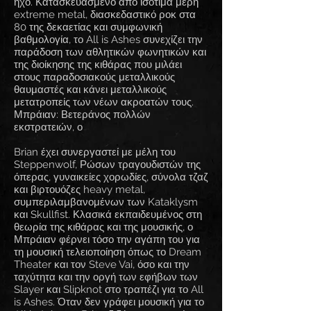
ήχο. Κατασκευασμένο από ισότιμα ​​μέρη
extreme metal, διασκεδαστικό ροκ στα
80 της δεκαετίας και συμφωνική
βαθμολογία, το All is Ashes συνεχίζει την
παράδοση των αθλητικών φωνητικών και
της διοίκησης της κιθάρας που μιλάει
στους παραδοσιακούς μεταλλικούς
θαυμαστές και κάνει μεταλλικούς
μετατροπείς των νέων ακροατών τους.
Μπράιαν: Βετεράνος πολλών
εκστρατειών, ο
Brian έχει συνεργαστεί με μέλη του
Steppenwolf, Ρώσων τραγουδιστών της
όπερας, γυναικείες χορωδίες, σύνολα τζαζ
και βιρτουόζες heavy metal,
συμπεριλαμβανομένων των Kataklysm
και Skullfist. Κλασικά εκπαιδευμένος στη
θεωρία της κιθάρας και της μουσικής, ο
Μπράιαν φέρνει τόσο την αγάπη του για
τη μουσική τελειοποίηση όπως το Dream
Theater και τον Steve Vai, όσο και την
ταχύτητα και την οργή των εφήβων των
Slayer και Slipknot στο τραπέζι για το All
is Ashes. Όταν δεν γράφει μουσική για το