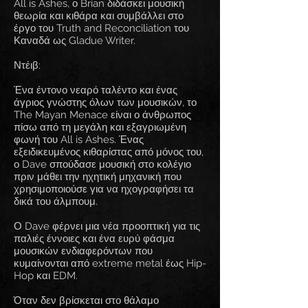
All is Ashes, ο Brian διδάσκει μουσική
θεωρία και κιθάρα και συμβάλλει στο
έργο του Truth and Reconciliation του
Καναδά ως Gladue Writer.
Ντέιβ:
Ένα έντονο νεαρό ταλέντο και ένας
άγριος γνώστης όλων των μουσικών, το
The Mayan Menace είναι ο άνθρωπος
πίσω από τη μεγάλη και εξαγριωμένη
φωνή του All is Ashes. Ένας
εξειδικευμένος κιθαρίστας από μόνος του,
ο Dave σπούδασε μουσική στο κολέγιο
πριν μάθει την ηχητική μηχανική που
χρησιμοποιούσε για να ηχογραφήσει τα
δικά του άλμπουμ.
Ο Dave φέρνει μια νέα προοπτική για τις
παλιές έννοιες και ένα ευρύ φάσμα
μουσικών ενδιαφερόντων που
κυμαίνονται από extreme metal έως Hip-
Hop και EDM.
Όταν δεν βρίσκεται στο θάλαμο