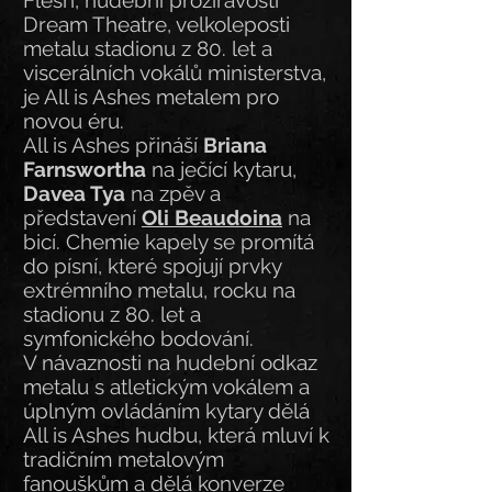
Flesh, hudební prozíravosti
Dream Theatre, velkoleposti
metalu stadionu z 80. let a
viscerálních vokálů ministerstva,
je All is Ashes metalem pro
novou éru.
All is Ashes přináší
Briana
Farnswortha
na ječící kytaru,
Davea Tya
na zpěv a
představení
Oli Beaudoina
na
bicí. Chemie kapely se promítá
do písní, které spojují prvky
extrémního metalu, rocku na
stadionu z 80. let a
symfonického bodování.
V návaznosti na hudební odkaz
metalu s atletickým vokálem a
úplným ovládáním kytary dělá
All is Ashes hudbu, která mluví k
tradičním metalovým
fanouškům a dělá konverze