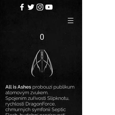
O
All is Ashes
probouzí publikum
atomovým zvukem.
Spojením zuřivosti Slipknotu,
rychlosti DragonForce,
chmurných symfonií Septic